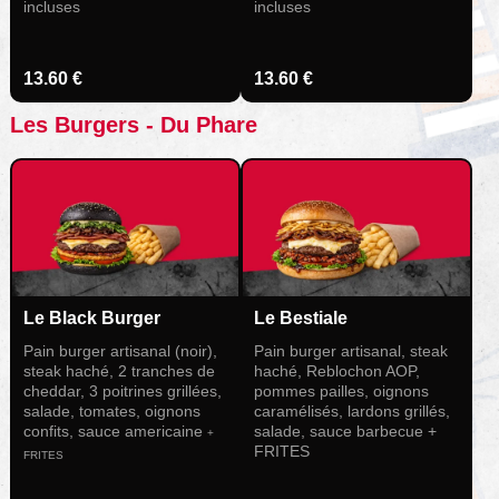
incluses
incluses
13.60 €
13.60 €
Les Burgers - Du Phare
Le Black Burger
Le Bestiale
Pain burger artisanal (noir),
Pain burger artisanal, steak
steak haché, 2 tranches de
haché, Reblochon AOP,
cheddar, 3 poitrines grillées,
pommes pailles, oignons
salade, tomates, oignons
caramélisés, lardons grillés,
confits, sauce americaine
salade, sauce barbecue +
+
FRITES
FRITES