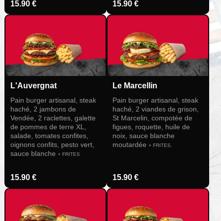
15.90 €
15.90 €
L'Auvergnat
Le Marcellin
Pain burger artisanal, steak
Pain burger artisanal, steak
haché, 2 jambons de
haché, 2 viandes de grison,
Vendée, 2 raclettes, galette
St Marcelin, compotée de
de pommes de terre XL,
figues, roquette, huile de
salade, tomates confites,
noix, sauce blanche
oignons confits, pesto vert,
moutardée
+ FRITES.
sauce blanche
+ FRITES
15.90 €
15.90 €