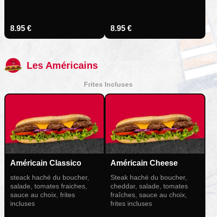
8.95 €
8.95 €
Les Américains
Frites Incluses
Américain Classico
Américain Cheese
steack haché du boucher,
Steak haché du boucher,
salade, tomates fraiches,
cheddar, salade, tomates
sauce au choix, frites
fraîches, sauce au choix,
incluses
frites incluses