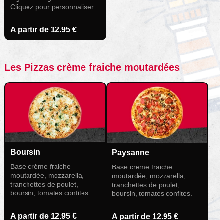
Cliquez pour personnaliser
A partir de
12.95 €
Les Pizzas crème fraiche moutardées
Boursin
Paysanne
Base crème fraiche
Base crème fraiche
moutardée, mozzarella,
moutardée, mozzarella,
tranchettes de poulet,
tranchettes de poulet,
boursin, tomates confites.
boursin, tomates confites.
A partir de
12.95 €
A partir de
12.95 €