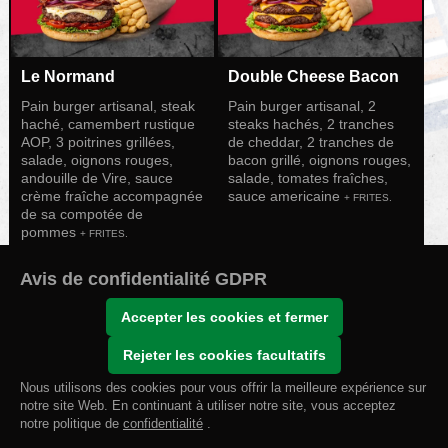
Le Normand
Double Cheese Bacon
Pain burger artisanal, steak
Pain burger artisanal, 2
haché, camembert rustique
steaks hachés, 2 tranches
AOP, 3 poitrines grillées,
de cheddar, 2 tranches de
salade, oignons rouges,
bacon grillé, oignons rouges,
andouille de Vire, sauce
salade, tomates fraîches,
crème fraîche accompagnée
sauce americaine
+ FRITES.
de sa compotée de
pommes
+ FRITES.
Avis de confidentialité GDPR
15.90 €
15.90 €
Accepter les cookies et fermer
Les Salades
Rejeter les cookies facultatifs
Nous utilisons des cookies pour vous offrir la meilleure expérience sur
notre site Web. En continuant à utiliser notre site, vous acceptez
0
notre politique de
0.00 €
confidentialité
.
Commander