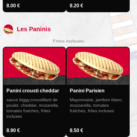
8.00 €
8.20 €
Les Paninis
Frites incluses
Panini crousti cheddar
Panini Parisien
sauce biggy,croustillant de
Mayonnaise, jambon blanc,
poulet, cheddar, mozarella,
mozzarella, tomates
tomates fraiches, frites
fraîches, frites incluses
incluses
8.90 €
8.50 €