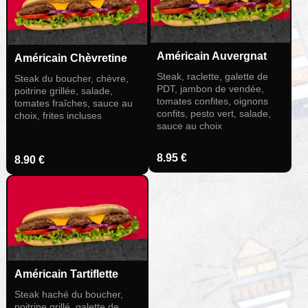
Américain Auvergnat
Américain Chèvretine
Steak, raclette, galette de
Steak du boucher, chèvre,
PDT, jambon de vendée,
poitrine grillée, salade,
tomates confites, oignons
tomates fraîches, sauce au
confits, pesto vert, salade,
choix, frites incluses
sauce au choix
8.95 €
8.90 €
Américain Tartiflette
Steak haché du boucher,
poitrine grillé, galette de