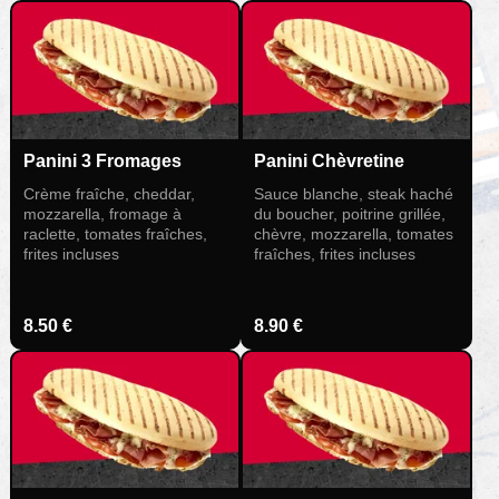
Panini 3 Fromages
Panini Chèvretine
Crème fraîche, cheddar,
Sauce blanche, steak haché
mozzarella, fromage à
du boucher, poitrine grillée,
raclette, tomates fraîches,
chèvre, mozzarella, tomates
frites incluses
fraîches, frites incluses
8.50 €
8.90 €