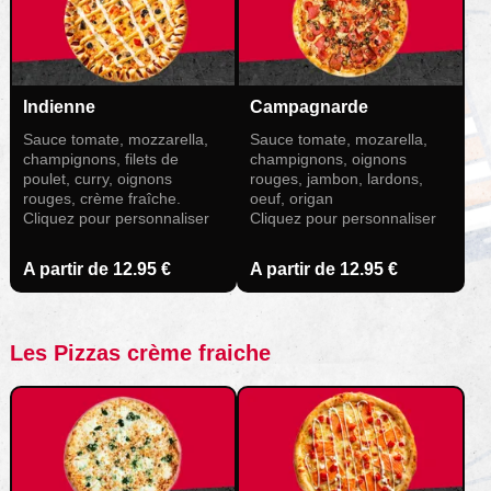
Indienne
Campagnarde
Sauce tomate, mozzarella,
Sauce tomate, mozarella,
champignons, filets de
champignons, oignons
poulet, curry, oignons
rouges, jambon, lardons,
rouges, crème fraîche.
oeuf, origan
Cliquez pour personnaliser
Cliquez pour personnaliser
A partir de
12.95 €
A partir de
12.95 €
Les Pizzas crème fraiche