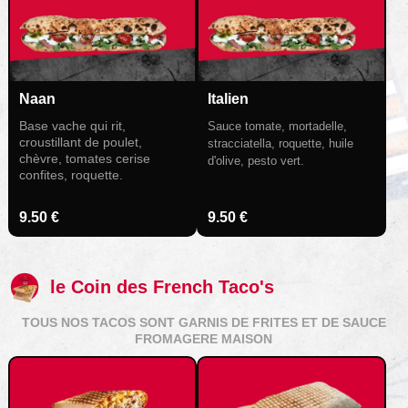
Naan
Italien
Base vache qui rit,
Sauce tomate, mortadelle,
croustillant de poulet,
stracciatella, roquette, huile
chèvre, tomates cerise
d'olive, pesto vert.
confites, roquette.
9.50 €
9.50 €
le Coin des French Taco's
TOUS NOS TACOS SONT GARNIS DE FRITES ET DE SAUCE
FROMAGERE MAISON