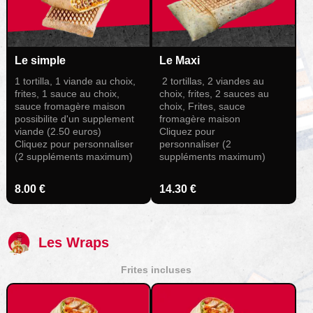
Le simple
Le Maxi
1 tortilla, 1 viande au choix,
2 tortillas, 2 viandes au
frites, 1 sauce au choix,
choix, frites, 2 sauces au
sauce fromagère maison
choix, Frites, sauce
possibilite d'un supplement
fromagère maison
viande (2.50 euros)
Cliquez pour
Cliquez pour personnaliser
personnaliser (2
(2 suppléments maximum)
suppléments maximum)
8.00 €
14.30 €
Les Wraps
Frites incluses