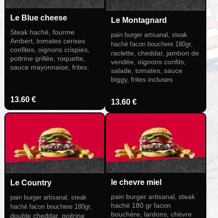
Le Blue cheese
Le Montagnard
Steak haché, fourme
pain burger artisanal, steak
Ambert, tomates cerises
,
haché facon bouchere 180gr
confites, oignons crispies,
raclette, cheddar, jambon de
poitrine grillée, roquette,
vendée, oignons confits,
sauce mayonnaise, frites.
salade, tomates, sauce
biggy, frites incluses
13.60 €
13.60 €
le chevre miel
Le Country
pain burger artisanal, steak
pain burger artisanal, steak
haché 180 gr facon
,
haché facon bouchere 180gr
bouchère, lardons, chèvre
double cheddar, poitrine