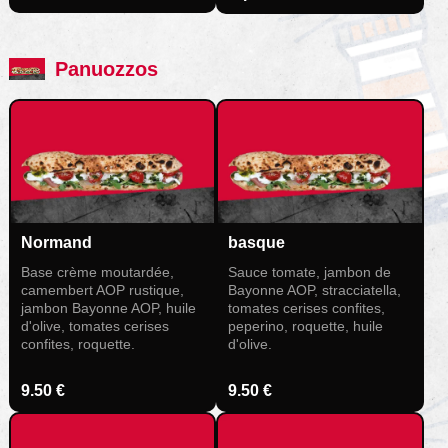
Panuozzos
Normand
basque
Base crème moutardée,
Sauce tomate, jambon de
camembert AOP rustique,
Bayonne AOP, stracciatella,
jambon Bayonne AOP, huile
tomates cerises confites,
d'olive, tomates cerises
peperino, roquette, huile
confites, roquette.
d'olive.
9.50 €
9.50 €