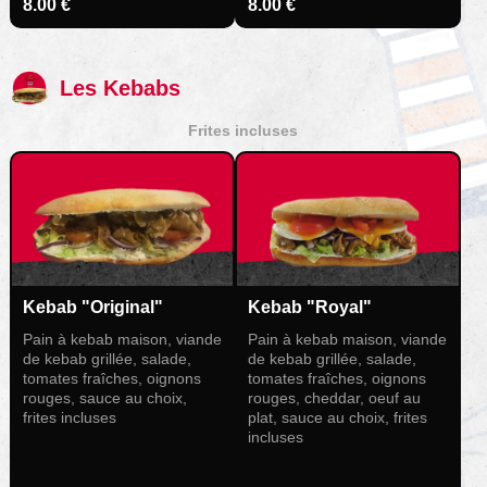
8.00 €
8.00 €
Les Kebabs
Frites incluses
Kebab "Original"
Kebab "Royal"
Pain à kebab maison, viande
Pain à kebab maison, viande
de kebab grillée, salade,
de kebab grillée, salade,
tomates fraîches, oignons
tomates fraîches, oignons
rouges, sauce au choix,
rouges, cheddar, oeuf au
frites incluses
plat, sauce au choix, frites
incluses