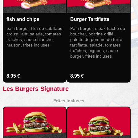
fish and chips
Burger Tartiflette
pain burger, filet de cabillaud
Pain burger, steak haché du
croustillant, salade, tomates
boucher, poitrine grillé,
fraiches, sauce blanche
galette de pomme de terre,
maison, frites incluses
tartiflette, salade, tomates
fraîches, oignons, sauce
burger, frites incluses
8.95 €
8.95 €
Les Burgers Signature
Frites incluses