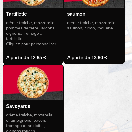
Tartiflette
saumon
crème fraiche, mozzarella,
creme fraiche, mozzarella,
pommes de terre, lardons,
saumon, citron, roquette
oignons, fromage à
tartiflette
Cliquez pour personnaliser
A partir de
12.95 €
A partir de
13.90 €
Savoyarde
crème fraiche, mozarella,
champignons, bacon,
fromage à tartiflette ,
oignons rouges